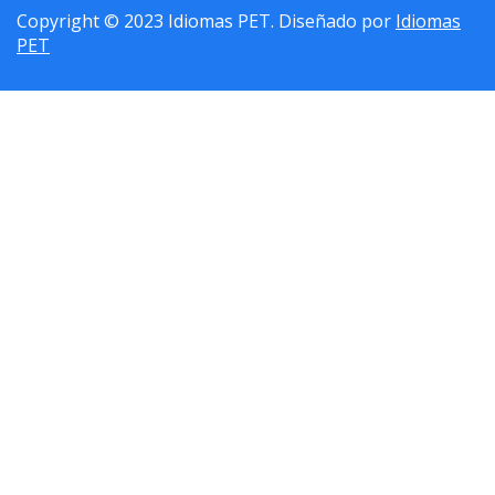
Copyright © 2023 Idiomas PET. Diseñado por
Idiomas
PET
Sign In
La contraseña debe tener un mínimo de 8 caracteres de números y
letras, y contener al menos 1 letra mayúscula