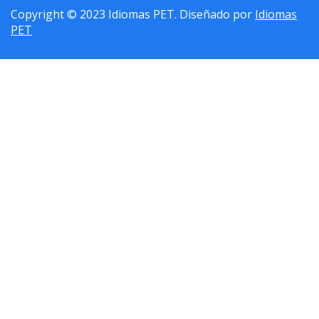
Copyright © 2023 Idiomas PET. Diseñado por
Idiomas
PET
Sign In
La contraseña debe tener un mínimo de 8 caracteres de números y
letras, y contener al menos 1 letra mayúscula