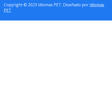
Copyright © 2023 Idiomas PET. Diseñado por
Idiomas
PET
Sign In
La contraseña debe tener un mínimo de 8 caracteres de números y
letras, y contener al menos 1 letra mayúscula