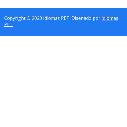
Copyright © 2023 Idiomas PET. Diseñado por
Idiomas
PET
Sign In
La contraseña debe tener un mínimo de 8 caracteres de números y
letras, y contener al menos 1 letra mayúscula