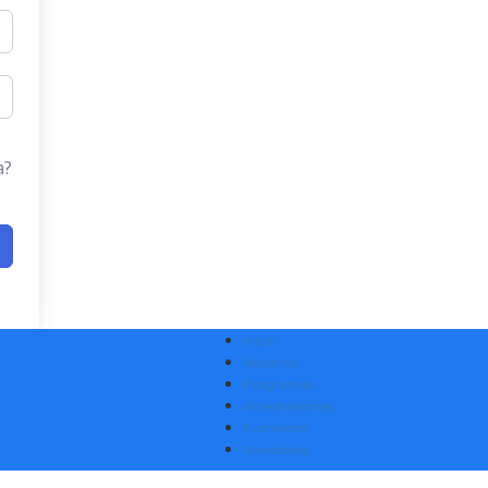
a?
Inicio
Nosotros
Programas
Acreditaciones
Exámenes
Novedades