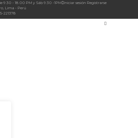
ie 9:30 - 18.00 PM y Sáb 9:30 -1PM
Iniciar sesión
Registrarse
ro, Lima - Perú
55-221378