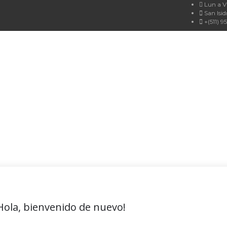
Lun a V
San Isid
+(511) 9
Hola, bienvenido de nuevo!