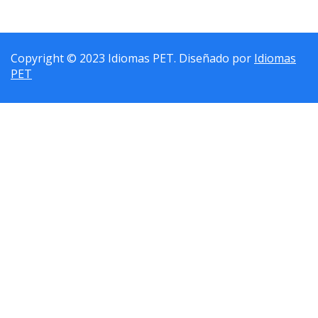
Copyright © 2023 Idiomas PET. Diseñado por
Idiomas
PET
Sign In
La contraseña debe tener un mínimo de 8 caracteres de números y
letras, y contener al menos 1 letra mayúscula